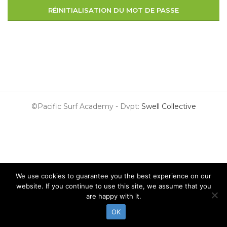
RÉINITIALISATION DU MOT DE PASSE
©Pacific Surf Academy - Dvpt:
Swell Collective
We use cookies to guarantee you the best experience on our
website. If you continue to use this site, we assume that you
are happy with it.
OK
Surf Lessons
Surf Guide
Surf Shop
Surf & Stay